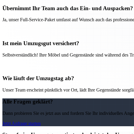
Übernimmt Ihr Team auch das Ein- und Auspacken?
Ja, unser Full-Service-Paket umfasst auf Wunsch auch das professio
Ist mein Umzugsgut versichert?
Selbstverständlich! Ihre Möbel und Gegenstände sind während des Tra
Wie läuft der Umzugstag ab?
Unser Team erscheint pünktlich vor Ort, lädt Ihre Gegenstände sorgfälti
Alle Fragen geklärt?
Dann probieren Sie es jetzt aus und fordern Sie Ihr individuelles Ang
Jetzt Anfrage starten