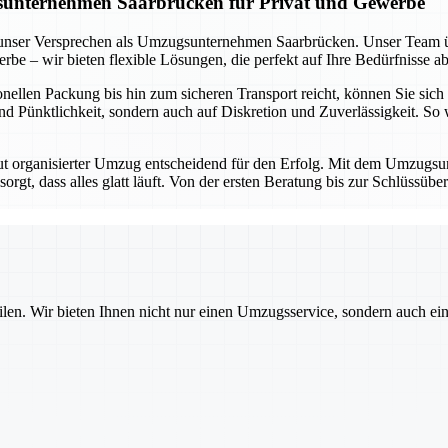
zugsunternehmen Saarbrücken für Privat und Gewerbe
st unser Versprechen als Umzugsunternehmen Saarbrücken. Unser Team ü
be – wir bieten flexible Lösungen, die perfekt auf Ihre Bedürfnisse a
llen Packung bis hin zum sicheren Transport reicht, können Sie sich d
d Pünktlichkeit, sondern auch auf Diskretion und Zuverlässigkeit. So
ut organisierter Umzug entscheidend für den Erfolg. Mit dem Umzugsun
t, dass alles glatt läuft. Von der ersten Beratung bis zur Schlüssübe
ilen. Wir bieten Ihnen nicht nur einen Umzugsservice, sondern auch ei