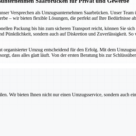
zugsunternehmen Saarbrücken für Privat und Gewerbe
st unser Versprechen als Umzugsunternehmen Saarbrücken. Unser Team ü
be – wir bieten flexible Lösungen, die perfekt auf Ihre Bedürfnisse a
llen Packung bis hin zum sicheren Transport reicht, können Sie sich d
d Pünktlichkeit, sondern auch auf Diskretion und Zuverlässigkeit. So
ut organisierter Umzug entscheidend für den Erfolg. Mit dem Umzugsun
t, dass alles glatt läuft. Von der ersten Beratung bis zur Schlüssübe
ilen. Wir bieten Ihnen nicht nur einen Umzugsservice, sondern auch ei