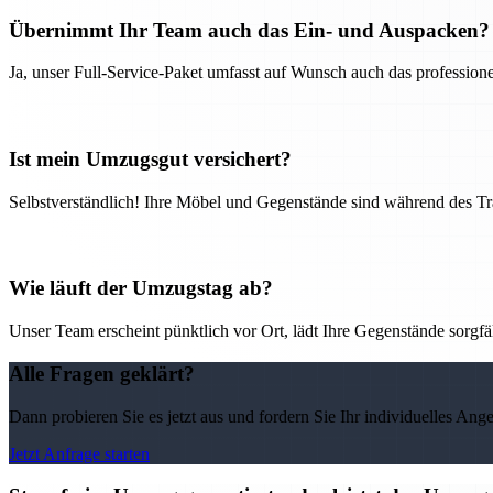
Übernimmt Ihr Team auch das Ein- und Auspacken?
Ja, unser Full-Service-Paket umfasst auf Wunsch auch das professio
Ist mein Umzugsgut versichert?
Selbstverständlich! Ihre Möbel und Gegenstände sind während des Tra
Wie läuft der Umzugstag ab?
Unser Team erscheint pünktlich vor Ort, lädt Ihre Gegenstände sorgfälti
Alle Fragen geklärt?
Dann probieren Sie es jetzt aus und fordern Sie Ihr individuelles Ang
Jetzt Anfrage starten